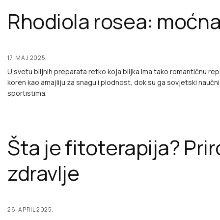
Rhodiola rosea: moćna b
17. MAJ 2025.
U svetu biljnih preparata retko koja biljka ima tako romantičnu rep
koren kao amajliju za snagu i plodnost, dok su ga sovjetski naučn
sportistima.
Šta je fitoterapija? Pri
zdravlje
26. APRIL 2025.