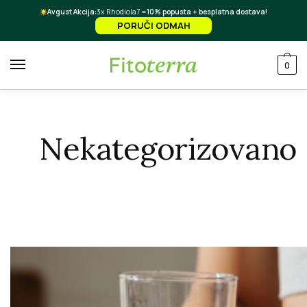
Avgust Akcija:
3x Rhodiola7 =
10% popusta + besplatna dostava!
PORUČI ODMAH
0
Nekategorizovano