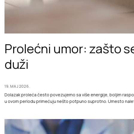
Prolećni umor: zašto 
duži
19. MAJ 2026.
Dolazak proleća često povezujemo sa više energije, boljim raspolo
u ovom periodu primećuju nešto potpuno suprotno. Umesto naleta 