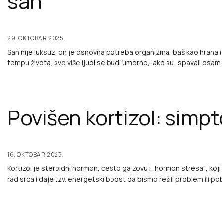
san
29. OKTOBAR 2025.
San nije luksuz, on je osnovna potreba organizma, baš kao hrana i
tempu života, sve više ljudi se budi umorno, iako su „spavali osam
Povišen kortizol: simpt
16. OKTOBAR 2025.
Kortizol je steroidni hormon, često ga zovu i „hormon stresa“, koj
rad srca i daje tzv. energetski boost da bismo rešili problem ili p