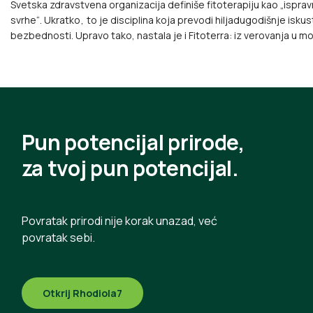
Svetska zdravstvena organizacija definiše fitoterapiju kao „ispravn
svrhe“. Ukratko , to je disciplina koja prevodi hiljadugodišnje isku
bezbednosti. Upravo tako, nastala je i Fitoterra: iz verovanja u m
Pun potencijal prirode,
za tvoj pun potencijal.
Povratak prirodi nije korak unazad, već
povratak sebi.
Otkrij Rhodiola7