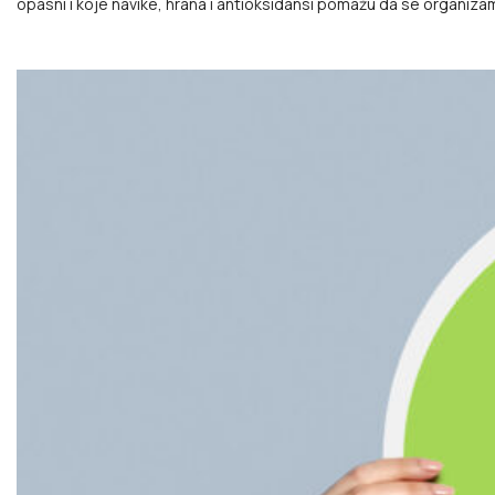
opasni i koje navike, hrana i antioksidansi pomažu da se organizam