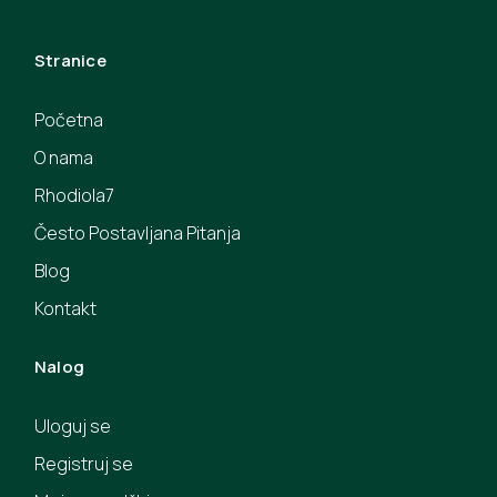
Stranice
Početna
O nama
Rhodiola7
Često Postavljana Pitanja
Blog
Kontakt
Nalog
Uloguj se
Registruj se