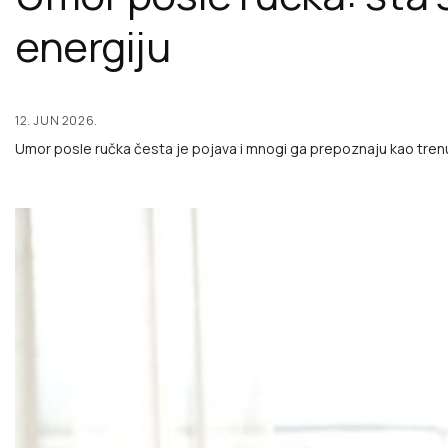
energiju
12. JUN 2026.
Umor posle ručka česta je pojava i mnogi ga prepoznaju kao tren