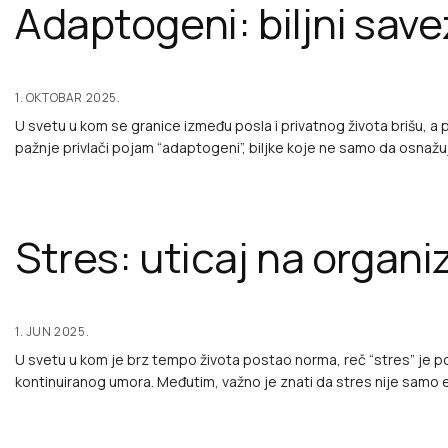
Adaptogeni: biljni save
1. OKTOBAR 2025.
U svetu u kom se granice između posla i privatnog života brišu, a p
pažnje privlači pojam “adaptogeni”, biljke koje ne samo da osnažu
Stres: uticaj na organi
1. JUN 2025.
U svetu u kom je brz tempo života postao norma, reč “stres” je p
kontinuiranog umora. Međutim, važno je znati da stres nije samo emo