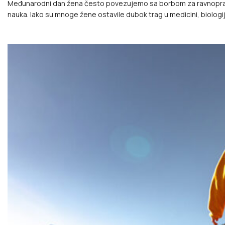
Međunarodni dan žena često povezujemo sa borbom za ravnopravnos
nauka. Iako su mnoge žene ostavile dubok trag u medicini, biologiji