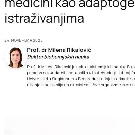
medicini kao adaptogen
istraživanjima
24. NOVEMBAR 2025.
Prof. dr Milena Rikalović
Doktor biohemijskih nauka
Prof. dr Milena Rikalović je doktor biohemijskih nauka. Fok
primena sekundarnih metabolita u biotehnologiji, uticaj f
Univerzitetu Singidunum u Beogradu predaje predmete koj
uticajem hemikalija na ekosistem i žive organizme, biote