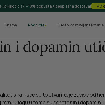
a:
3x Rhodiola7 =
10% popusta + besplatna dostava!
POR
O nama
Rhodiola
7
Često Postavljana Pitanja
in i dopamin uti
kvalitet sna – sve su to stvari koje zavise od
 glavnu ulogu u tome su serotonin i dopamin.