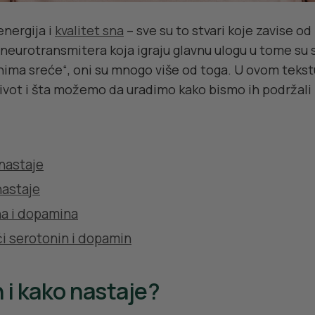
energija i
kvalitet sna
– sve su to stvari koje zavise o
eurotransmitera koja igraju glavnu ulogu u tome su 
ima sreće“, oni su mnogo više od toga. U ovom tekstu
ivot i šta možemo da uradimo kako bismo ih podržali 
 nastaje
nastaje
na i dopamina
i serotonin i dopamin
n i kako nastaje?