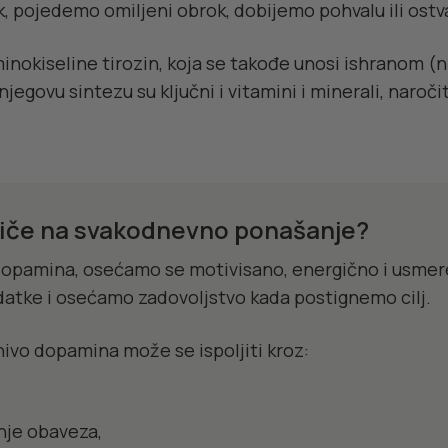
, pojedemo omiljeni obrok, dobijemo pohvalu ili ostva
inokiseline tirozin, koja se takođe unosi ishranom (n
jegovu sintezu su ključni i vitamini i minerali, naroči
iče na svakodnevno ponašanje?
opamina, osećamo se motivisano, energično i usmer
atke i osećamo zadovoljstvo kada postignemo cilj.
nivo dopamina može se ispoljiti kroz:
nje obaveza,