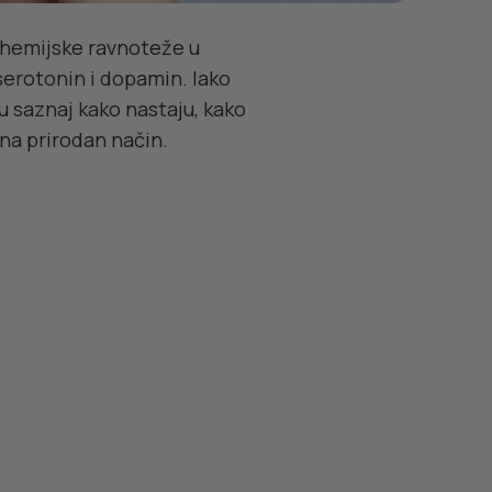
d hemijske ravnoteže u
serotonin i dopamin. Iako
 saznaj kako nastaju, kako
na prirodan način.