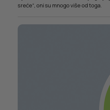
sreće“, oni su mnogo više od toga.