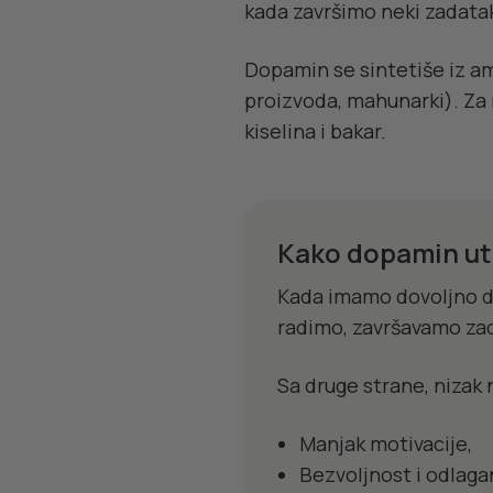
kada završimo neki zadatak
Dopamin se sintetiše iz am
proizvoda, mahunarki). Za n
kiselina i bakar.
Kako dopamin ut
Kada imamo dovoljno d
radimo, završavamo zad
Sa druge strane, nizak 
Manjak motivacije,
Bezvoljnost i odlaga