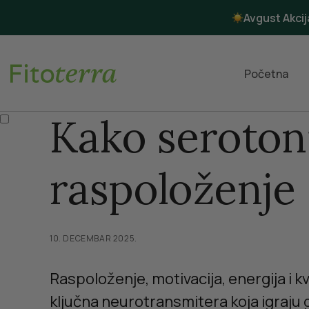
Avgust Akcij
Početna
Kako seroton
raspoloženje
10. DECEMBAR 2025.
Raspoloženje, motivacija, energija i 
ključna neurotransmitera koja igraju