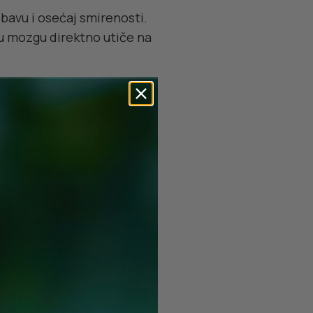
obavu i osećaj smirenosti.
 u mozgu direktno utiče na
a, ćuretine, sira, orašastih
enti kao što su vitamin B6,
 serotonin omogućava
no. Nizak nivo serotonina