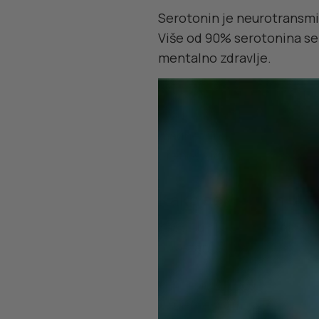
Serotonin je neurotransmite
Više od 90% serotonina se 
mentalno zdravlje.
Serotonin nastaje iz aminok
plodova). Da bi se triptofa
magnezijum i gvožđe. Proc
prenos signala između nerv
Kako serotonin uti
Kada su nivoi serotonina u
povezan je sa:
Anksioznošću,
Depresijom,