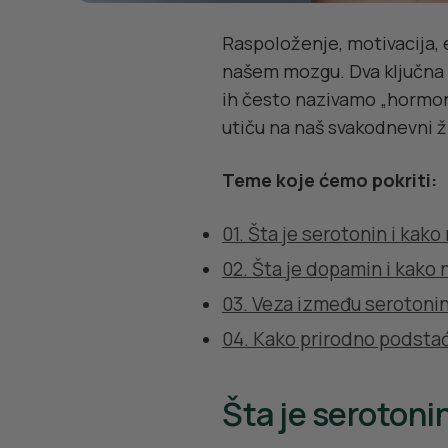
Raspoloženje, motivacija, 
našem mozgu. Dva ključna n
ih često nazivamo „hormon
utiču na naš svakodnevni ž
Teme koje ćemo pokriti:
01. Šta je serotonin i kako
02. Šta je dopamin i kako 
03. Veza između serotoni
04. Kako prirodno podstać
Šta je serotoni