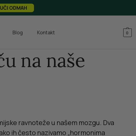
UČI ODMAH
Blog
Kontakt
0
ču na naše
 hemijske ravnoteže u našem mozgu. Dva
 Iako ih često nazivamo „hormonima