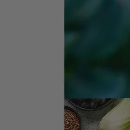
Nesanicom,
Pojačanim apetitom za u
Upravo zato mnogi antidepr
niz prirodnih načina da se