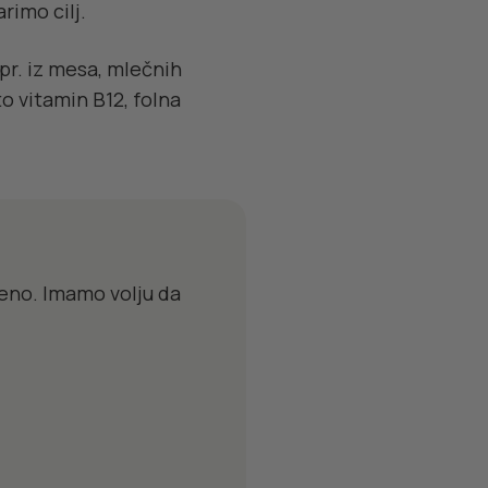
rimo cilj.
pr. iz mesa, mlečnih
to vitamin B12, folna
eno. Imamo volju da